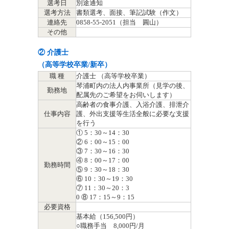
選考日
別途通知
選考方法
書類選考、面接、筆記試験（作文）
連絡先
0858-55-2051（担当 圓山）
その他
② 介護士
（高等学校卒業/新卒）
職 種
介護士 （高等学校卒業）
琴浦町内の法人内事業所（見学の後、
勤務地
配属先のご希望をお伺いします）
高齢者の食事介護、入浴介護、排泄介
仕事内容
護、外出支援等生活全般に必要な支援
を行う
① 5：30～14：30
② 6：00～15：00
③ 7：30～16：30
④ 8：00～17：00
勤務時間
⑤ 9：30～18：30
⑥ 10：30～19：30
⑦ 11：30～20：3
0 ⑧ 17：15～9：15
必要資格
基本給（156,500円）
○職務手当 8,000円/月