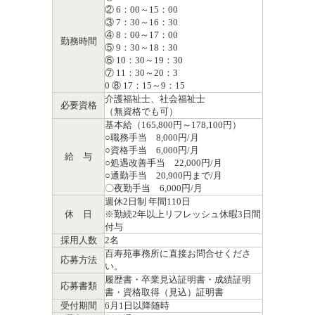
② 6：00～15：00
③ 7：30～16：30
④ 8：00～17：00
勤務時間
⑤ 9：30～18：30
⑥ 10：30～19：30
⑦ 11：30～20：3
0 ⑧ 17：15～9：15
介護福祉士、社会福祉士
必要資格
（無資格でも可）
基本給（165,800円～178,100円）
○職務手当 8,000円/月
○資格手当 6,000円/月
給 与
○処遇改善手当 22,000円/月
○通勤手当 20,900円まで/月
〇夜勤手当 6,000円/月
週休2日制 年間110日
休 日
※勤続2年以上リフレッシュ休暇3日間
付与
採用人数
2名
百寿苑事務所に直接お問合せくださ
応募方法
い。
履歴書・卒業見込証明書・成績証明
応募書類
書・資格取得（見込）証明書
受付期間
6月1日以降随時