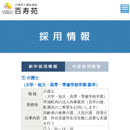
① 介護士
（大学・短大・高専・専修学校卒業/新卒）
介護士
職 種
（大学・短大・高専・専修学校卒業）
琴浦町内の法人内事業所（見学の後、
勤務地
配属先のご希望をお伺いします）
高齢者の食事介護、入浴介護、排泄介
仕事内容
護、外出支援等生活全般に必要な支援
を行う
① 5：30～14：30