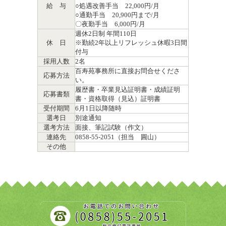
給 与
○処遇改善手当 22,000円/月
○通勤手当 20,900円まで/月
〇夜勤手当 6,000円/月
週休2日制 年間110日
休 日
※勤続2年以上リフレッシュ休暇3日間
付与
採用人数
2名
百寿苑事務所に直接お問合せくださ
応募方法
い。
履歴書・卒業見込証明書・成績証明
応募書類
書・資格取得（見込）証明書
受付期間
6月1日以降随時
選考日
別途通知
選考方法
面接、筆記試験（作文）
連絡先
0858-55-2051（担当 圓山）
その他